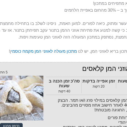
א מתפיחים במתכון!
ם באפיית הלחמים
שר ומתוק, כיאה לפורים. למען האמת, ניסינו לשלב בו בתחילה מחמצת, 
 כי קשה למנוע את פתיחת אוזני ההמן בתנור עקב תפיחתן בתנור. אז עד
צת, נסתפק במתכון המעולה הזה לאוזני המן טעימות ויפות.
ון בריא לאוזני המן, יש לנו
מתכון מעולה לאוזני המן מקמח כוסמי
ן!
וזני המן קלאסים
5
התק
שעות
זמן אפייה בדקות
סה'כ זמן הכנה ב
שעות
20
דקות
40
דקות
 החגיגה מובטחת!
וחת פורים
יהודי
הדפס מתכון