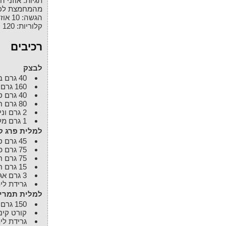
תגיות:
אוזני ה
מהמחמצת לכ
הגשה
:
10
אוז
קלוריות
:
120
ק
רכיבים
לבצק
40
גרם
ב
160
גרם
40
גרם
ס
80
גרם
ח
2
גרם
וני
1
גרם
מל
למלית פרג 
45
גרם
ס
75
גרם
פ
75
גרם
ח
15
גרם
ח
3
גרם
אג
גרידת
לימ
למלית תמרים
150
גרם
קורט
קינ
גרידת
לימ