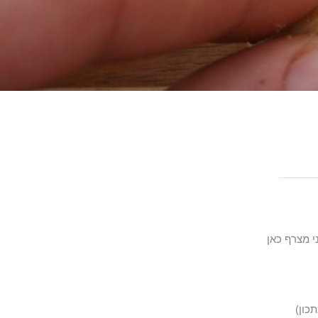
י מצרף כאן
כון)