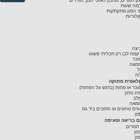
מן לפורים, מתכון לאוזני המן, נפרדים
מה שעות
ני המון מתקתקות
לוריות
יצה
קמח לבן רק תכליתי פשוט
וכר
מאה
ל
ח
קלאסית מתוקה
וכר או פחות
(בדגש על הפחות)
רג טחון
לב
מאה
וזים טחונים או חתוכים ביד גס
ון
 בריאה וטעימה
תמרים
מון
ון