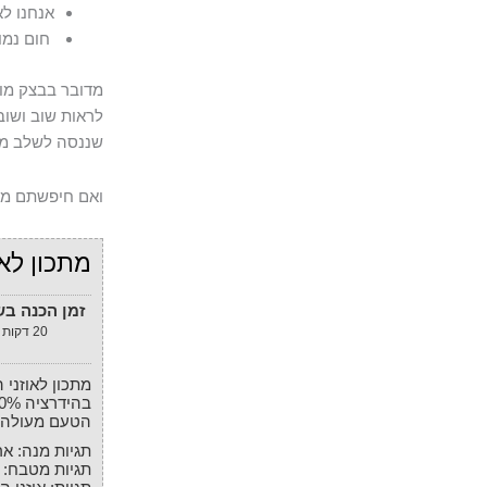
אנחנו ל
חום נמוך ב – 30% מהחו
מדובר בבצק מוע
לראות שוב ושוב
שננסה לשלב מחמ
ואם חיפשתם מתכ
מתכון לא
זמן הכנה ב
20
דקות
מתכון לאוזני המן קלאסים במילוי פרג ו/או תמר. הבצק
בהידרציה 40% לאחר חישוב אחוז מסויים מהביצים.
הטעם מעולה,
תגיות מנה:
אר
תגיות מטבח: