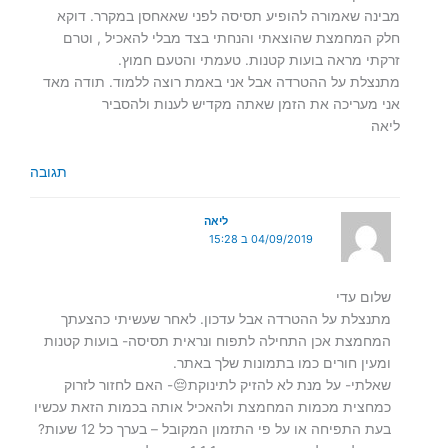
מבינה שאמורה להופיע תסיסה לפני שאאחסן במקרר. דוקא
חלק המחמצת שהוצאתי והנחתי בצד מבלי להאכיל , וטרם
זרקתי מראה בועות קטנות. טעמתי והטעם חמוץ.
מתנצלת על ההטרדה אבל אני באמת רוצה ללמוד. תודה מאד
אני מעריכה את הזמן שאתה מקדיש לענות ולהסביר
ליאה
תגובה
ליאה
04/09/2019 ב 15:28
שלום עדי
מתנצלת על ההטרדה אבל עדכון. לאחר שעשיתי כהצעתך
המחמצת אכן התחילה לתפוח ונראית תסיסה- בועות קטנות
ומעין חורים כמו בתמונות שלך באתר.
שאלתי- על מנת לא להזיק לתינוקת😔- האם לחזור לזרוק
כמחצית מכמות המחמצת ולהאכיל אותה בכמות הזאת עכשיו
בעת התפיחה או על פי התזמון המקובל – בערך כל 12 שעות?