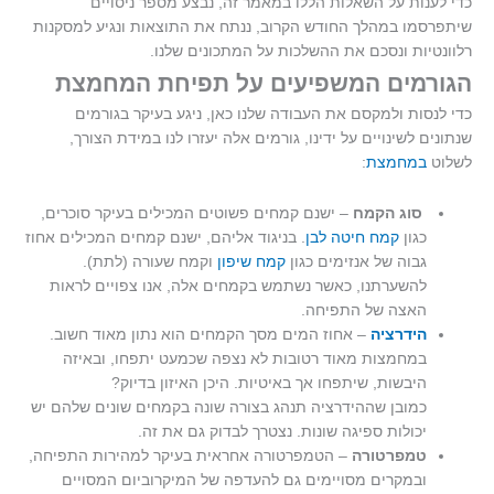
כדי לענות על השאלות הללו במאמר זה, נבצע מספר ניסויים
שיתפרסמו במהלך החודש הקרוב, ננתח את התוצאות ונגיע למסקנות
רלוונטיות ונסכם את ההשלכות על המתכונים שלנו.
הגורמים המשפיעים על תפיחת המחמצת
כדי לנסות ולמקסם את העבודה שלנו כאן, ניגע בעיקר בגורמים
שנתונים לשינויים על ידינו, גורמים אלה יעזרו לנו במידת הצורך,
לשלוט
במחמצת
:
סוג הקמח
– ישנם קמחים פשוטים המכילים בעיקר סוכרים,
כגון
קמח חיטה לבן
. בניגוד אליהם, ישנם קמחים המכילים אחוז
גבוה של אנזימים כגון
קמח שיפון
וקמח שעורה (לתת).
להשערתנו, כאשר נשתמש בקמחים אלה, אנו צפויים לראות
האצה של התפיחה.
הידרציה
– אחוז המים מסך הקמחים הוא נתון מאוד חשוב.
במחמצות מאוד רטובות לא נצפה שכמעט יתפחו, ובאיזה
היבשות, שיתפחו אך באיטיות. היכן האיזון בדיוק?
כמובן שההידרציה תנהג בצורה שונה בקמחים שונים שלהם יש
יכולות ספיגה שונות. נצטרך לבדוק גם את זה.
טמפרטורה
– הטמפרטורה אחראית בעיקר למהירות התפיחה,
ובמקרים מסויימים גם להעדפה של המיקרוביום המסויים