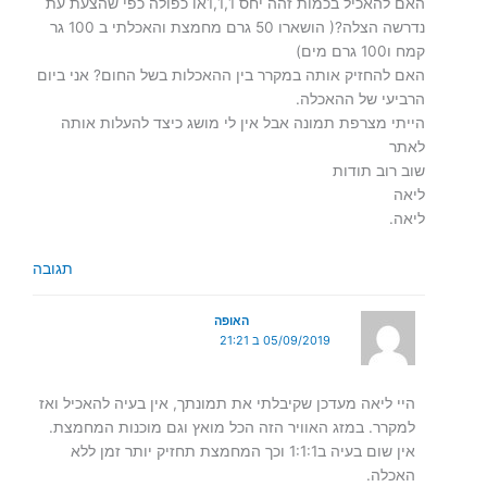
האם להאכיל בכמות זהה יחס 1,1,1או כפולה כפי שהצעת עת
נדרשה הצלה?( הושארו 50 גרם מחמצת והאכלתי ב 100 גר
קמח ו100 גרם מים)
האם להחזיק אותה במקרר בין ההאכלות בשל החום? אני ביום
הרביעי של ההאכלה.
הייתי מצרפת תמונה אבל אין לי מושג כיצד להעלות אותה
לאתר
שוב רוב תודות
ליאה
ליאה.
תגובה
האופה
05/09/2019 ב 21:21
היי ליאה מעדכן שקיבלתי את תמונתך, אין בעיה להאכיל ואז
למקרר. במזג האוויר הזה הכל מואץ וגם מוכנות המחמצת.
אין שום בעיה ב1:1:1 וכך המחמצת תחזיק יותר זמן ללא
האכלה.