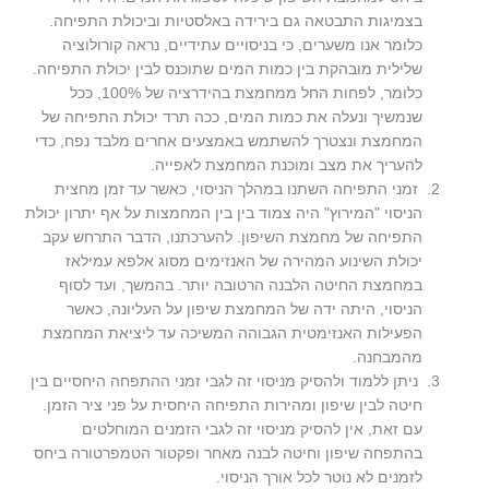
בצמיגות התבטאה גם בירידה באלסטיות וביכולת התפיחה.
כלומר אנו משערים, כי בניסויים עתידיים, נראה קורולוציה
שלילית מובהקת בין כמות המים שתוכנס לבין יכולת התפיחה.
כלומר, לפחות החל ממחמצת בהידרציה של 100%, ככל
שנמשיך ונעלה את כמות המים, ככה תרד יכולת התפיחה של
המחמצת ונצטרך להשתמש באמצעים אחרים מלבד נפח, כדי
להעריך את מצב ומוכנת המחמצת לאפייה.
זמני התפיחה השתנו במהלך הניסוי, כאשר עד זמן מחצית
הניסוי "המירוץ" היה צמוד בין בין המחמצות על אף יתרון יכולת
התפיחה של מחמצת השיפון. להערכתנו, הדבר התרחש עקב
יכולת השינוע המהירה של האנזימים מסוג אלפא עמילאז
במחמצת החיטה הלבנה הרטובה יותר. בהמשך, ועד לסוף
הניסוי, היתה ידה של המחמצת שיפון על העליונה, כאשר
הפעילות האנזימטית הגבוהה המשיכה עד ליציאת המחמצת
מהמבחנה.
ניתן ללמוד ולהסיק מניסוי זה לגבי זמני ההתפחה היחסיים בין
חיטה לבין שיפון ומהירות התפיחה היחסית על פני ציר הזמן.
עם זאת, אין להסיק מניסוי זה לגבי הזמנים המוחלטים
בהתפחה שיפון וחיטה לבנה מאחר ופקטור הטמפרטורה ביחס
לזמנים לא נוטר לכל אורך הניסוי.