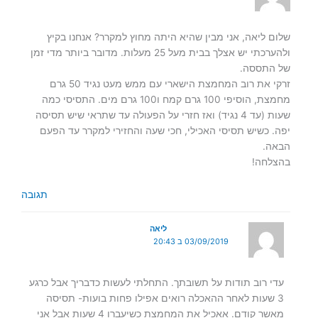
שלום ליאה, אני מבין שהיא היתה מחוץ למקרר? אנחנו בקיץ
ולהערכתי יש אצלך בבית מעל 25 מעלות. מדובר ביותר מדי זמן
של התססה.
זרקי את רוב המחמצת הישארי עם ממש מעט נגיד 50 גרם
מחמצת, הוסיפי 100 גרם קמח ו100 גרם מים. התסיסי כמה
שעות (עד 4 נגיד) ואז חזרי על הפעולה עד שתראי שיש תסיסה
יפה. כשיש תסיסי האכילי, חכי שעה והחזירי למקרר עד הפעם
הבאה.
בהצלחה!
תגובה
ליאה
03/09/2019 ב 20:43
עדי רוב תודות על תשובתך. התחלתי לעשות כדבריך אבל כרגע
3 שעות לאחר ההאכלה רואים אפילו פחות בועות- תסיסה
מאשר קודם. אאכיל את המחמצת כשיעברו 4 שעות אבל אני