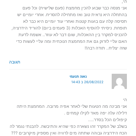
הי,
אני מנסה כבר שבוע להכין מחמצת (פעם שלישית) וכל פעם
בהתחלה היא נראית טוב ואז מתחילה להסריח. אחרי יומיים יש
תסיסה קלה עם בועות קטנות ואחרי עוד יומיים היא כבר לא
תופחת. ניסיתי להוסיף האכלות (3 פעמים ביום) להוריד הידרציה,
להכניס למקרר בין ההאכלות, שום דבר לא עוזר.. אשמח לדעת
האם עליי לזרוק גם את המחמצת הנוכחית ומה עליי לעשות כדי
שזה יצליח.. תודה רבה!!
תגובה
נאוה תנעמי
26/08/2022 ב 14:43
הי
אני מבינה מה הטעות שלי לאחר אפיה מרובה. המחמצת היתה
דלילה עלה יפה מאד לקילו קמחים .
קיפולים הכל בסדר…..
בשלב של המקרר זהו נשארה כפי שהיא והתיבשה. להבנתי נגמר לה
הכח הידרציה גבוהה שתתה מים לרוויה ואין מספיק מיקרובים ???