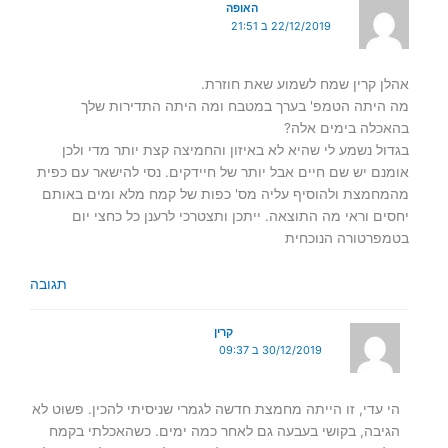
האופה
22/12/2019 ב 21:51
אהלן קרין שמח לשמוע שאת חוזרת.
מה היתה הטמפ' בערך במטבח ומה היתה התדירות שלך
בהאכלה בימים אלה?
בגדול נשמע לי שהיא לא באיזון והחמיצה קצת יותר מדי ולכן
אומנם יש שם חיים אבל יותר של חיידקים. נסי להישאר עם כפית
מהמחמצת ולהוסיף עליה מס' כפות של קמח מלא ומים באותם
יחסים וראי מה התוצאה. ייתכן ותצטרכי לרענן כל כחצי יום
בטמפרטורה הנוכחית
תגובה
קרין
30/12/2019 ב 09:37
הי עדי, זו הייתה מחמצת חדשה לגמרי שניסיתי להכין. פשוט לא
הגיבה, בקושי בעבעה גם לאחר כמה ימים. כשהאכלתי בקמח