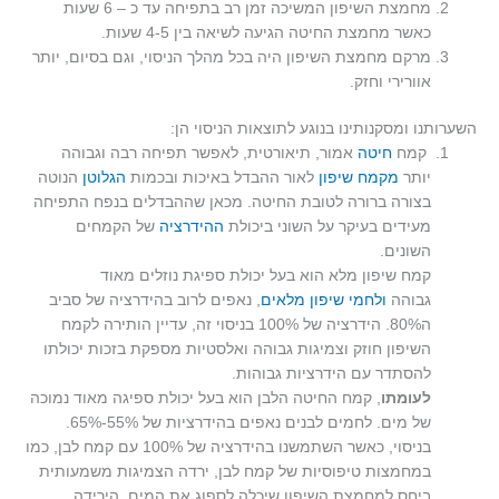
מחמצת השיפון המשיכה זמן רב בתפיחה עד כ – 6 שעות
כאשר מחמצת החיטה הגיעה לשיאה בין 4-5 שעות.
מרקם מחמצת השיפון היה בכל מהלך הניסוי, וגם בסיום, יותר
אוורירי וחזק.
השערותנו ומסקנותינו בנוגע לתוצאות הניסוי הן:
קמח
חיטה
אמור, תיאורטית, לאפשר תפיחה רבה וגבוהה
יותר
מקמח שיפון
לאור ההבדל באיכות ובכמות
הגלוטן
הנוטה
בצורה ברורה לטובת החיטה. מכאן שההבדלים בנפח התפיחה
מעידים בעיקר על השוני ביכולת
ההידרציה
של הקמחים
השונים.
קמח שיפון מלא הוא בעל יכולת ספיגת נוזלים מאוד
גבוהה
ולחמי שיפון מלאים
, נאפים לרוב בהידרציה של סביב
ה80%. הידרציה של 100% בניסוי זה, עדיין הותירה לקמח
השיפון חוזק וצמיגות גבוהה ואלסטיות מספקת בזכות יכולתו
להסתדר עם הידרציות גבוהות.
לעומתו
, קמח החיטה הלבן הוא בעל יכולת ספיגה מאוד נמוכה
של מים. לחמים לבנים נאפים בהידרציות של 55%-65%.
בניסוי, כאשר השתמשנו בהידרציה של 100% עם קמח לבן, כמו
במחמצות טיפוסיות של קמח לבן, ירדה הצמיגות משמעותית
ביחס למחמצת השיפון שיכלה לספוג את המים. הירידה