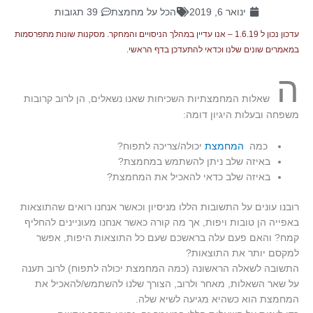
ינואר 6, 2019
הכל על מחמצת
39 תגובות
עדכון נכון ל 1.6.19 – אנו עדיין במהלך הניסויים והמחקר. מסקנות שונות מתפרסמות
במאמרים שונים שלנו וכדאי להתעדכן בדף הראשי.
ה
שאלות המחמצתיות השכיחות שאנו נשאלים, הן לרוב קרובות
משפחה ובעלות היגיון דומה:
כמה
המחמצת
יכולה/צריכה לתפוח?
באיזה שלב ניתן להשתמש במחמצת?
באיזה שלב כדאי להאכיל את המחמצת?
רובנו עונים על התשובות הללו מניסיון וכאשר אנחנו רואים שהתוצאות
באפייה הן טובות ויפות, אך מה קורה כאשר אנחנו מעוניינים להחליף
קמח? והאם פעם עלה בראשכם שעם כל התוצאות היפות, אפשר
למקסם יותר את התוצאות?
התשובה לשאלה הראשונה (כמה המחמצת יכולה לתפוח) לרוב תענה
על שאר השאלות, מאחר ולרוב, הצורך שלנו להשתמש/להאכיל את
המחמצת הוא כשהיא מגיעה לשיא שלה.