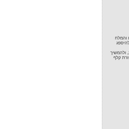
 והמלח
אפשר למים להיספג
ירתע, ולהמשיך
זרת קלף