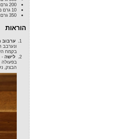
200
גרם
10
גרם
מ
350
גרם
הוראות
ערבוב 
בקמח השי
לישה
בפעולה ע
הבצק, נק