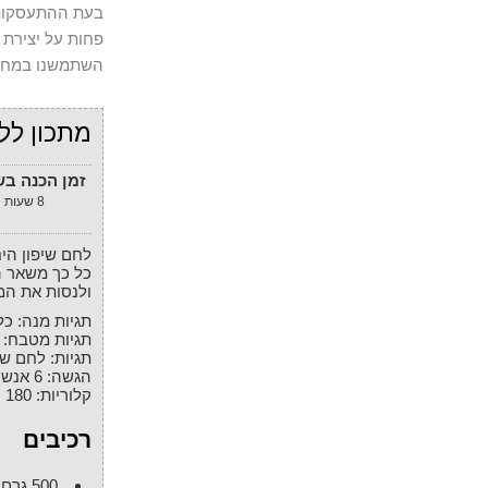
בעת ההתעסקות 
פחות על יצירת 
השתמשנו במחמצ
מתכון לל
זמן הכנה ב
8
שעות
לחם שיפון הינו אחד הלחמים הייחודיים ביותר. הטעם שונה
כל כך משאר ה
ולנסות את המ
תגיות מנה:
כל
תגיות מטבח:
תגיות:
לחם שיפ
הגשה
:
6
אנשי
קלוריות
:
180
ק
רכיבים
500
גרם