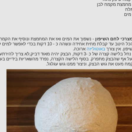
מחמצת מקמח לבן
לח
מים
מצרכי לחם השיפון
- נשפוך את המים ואז את המחמצת ונוסיף את הקמח
ונערבב הכל היטב עד קבלת מחית אחידה ונשהה כ - 10 דקות בכדי ל
פון. אין צורך
באוטוליזה
ארוכה.
- נחל בלישה קצרה של כ -3 דקות, הבצק יהיה מאוד דביק,לא צריך לה
ל אף שהבצק מתפרק. בסוף הלישה הקצרה, נפרד מהשאריות בידיים בע
מח מעט את גוש הבצק, וניצור ממנו גוש עגלגל.