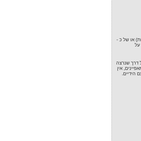
 של כ- 6 שעות (בטמפרטורה של 20 מעלות) או של כ -
 על
 דרך שנרצה
יינים, אין
 הידיים.