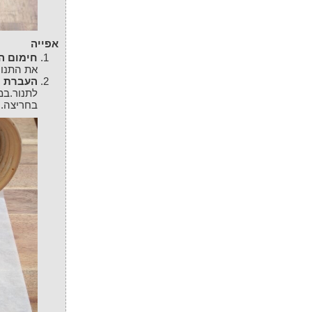
אפייה
חימום ה
את התנור
העברת 
לתנור.
במ
בחריצה.