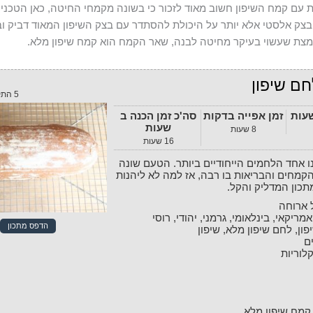
עם קמח השיפון חשוב מאוד לזכור כי בשונה מקמחי החיטה, כאן הטכנ
בצק אלסטי אלא יותר על היכולת להסתדר עם בצק השיפון המאוד דביק ובו
ת שעשוי בעיקר מחיטה לבנה, שאר הקמח הוא קמח שיפון מלא.
חם שיפון
5
התק
שעות
זמן אפייה בדקות
סה'כ זמן הכנה ב
שעות
8
שעות
16
שעות
קמחים והבריאות בו רבה, אז למה לא ליהנות
תכון המדליק והקל.
 ארוחה
אמריקאי, בינלאומי, גרמני, יהודי, רוסי
הדפס מתכון
ון, לחם שיפון מלא, שיפון
ם
לוריות
קמח שיפון מלא