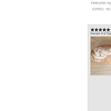
יקה מתבססת
צי. במתכון
בל מ
4
הצבעות