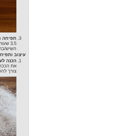
תפיחה 
השיש/בתו
עיצוב ותפיח
הכנה לע
את הככר 
צורך להש